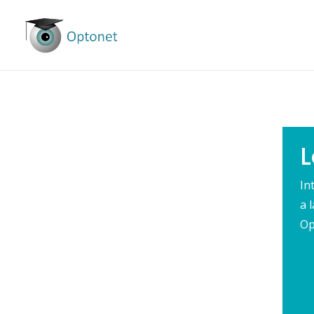
L
In
a 
Op