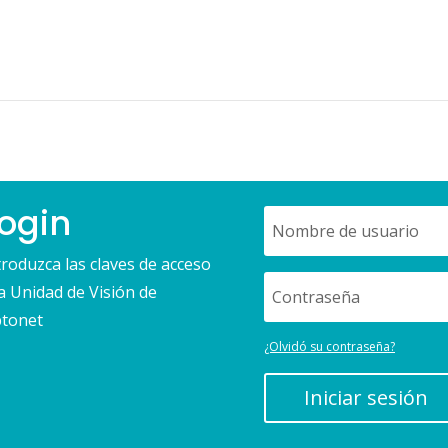
ogin
troduzca las claves de acceso
la Unidad de Visión de
tonet
¿Olvidó su contraseña?
Iniciar sesión