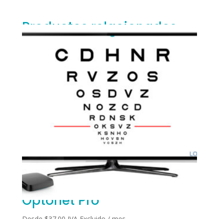
Productos relacionados
Optonet Pro
Desde
$
37.00
IVA Excluido
/ mes